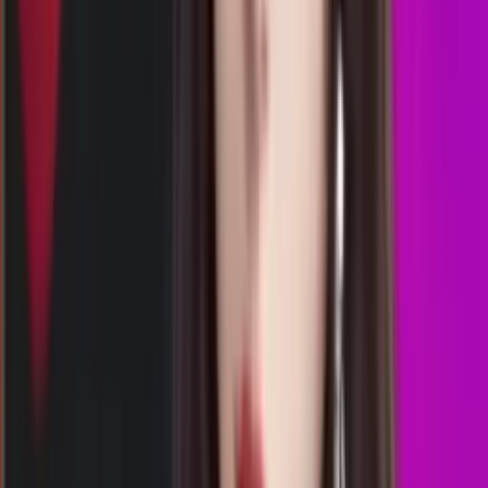
17.50
9
1
4
7
NY
2292
newyork 4d
Minggu, 09 Agu
Buka
17.30
17.15
3