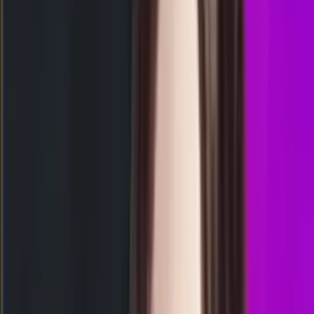
00.00
23.50
1
8
6
2
SL
2322
seoul lottery
Minggu, 09 Agu
Buka
21.00
20.50