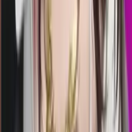
Minggu, 09 Agu
Buka
12.00
11.50
8
1
6
2
CM
2322
magnum cambodia
Minggu, 09 Agu
Buka
12.00