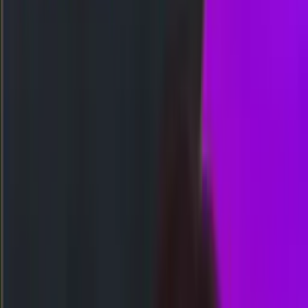
Togel
Slot
Kasino
Olahraga
Arcade
Poker
Tembak Ikan