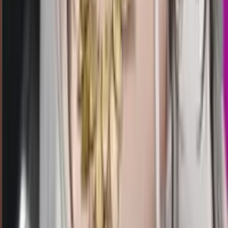
11.00
7
0
2
3
SP
1088
shanghai pools pagi
Minggu, 09 Agu
Buka
11.15
11.00