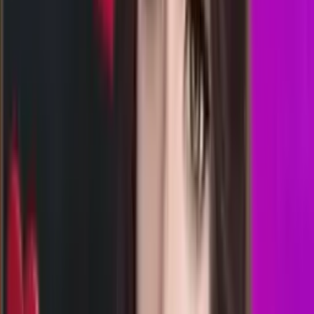
910
damacai
Minggu, 09 Agu
Buka
18.45
17.55
6
1
0
1
MG
920
magnum4d
Minggu, 09 Agu