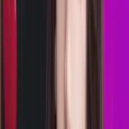
Buka
18.45
17.55
4
0
0
5
AP
2322
ankarapools
Minggu, 09 Agu
Buka
18.00