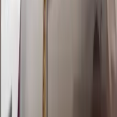
mancitypools
Minggu, 09 Agu
Buka
08.00
07.45
4
8
0
1
SF
2322
santafe lottery
Minggu, 09 Agu
Buka