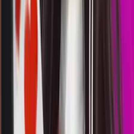
13.50
9
4
0
5
SDL
662
sydney lotto
Minggu, 09 Agu
Buka
14.00
13.30
3
7