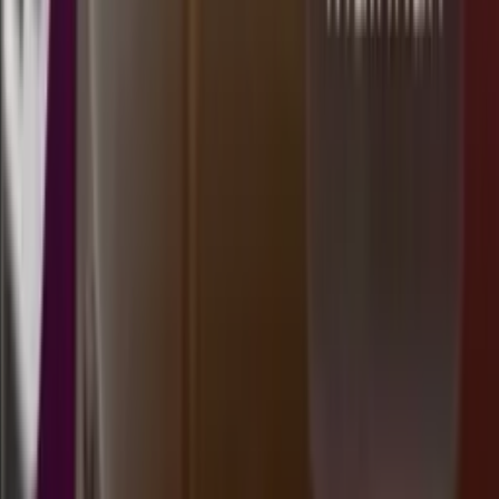
6
0
5
HKL
661
hongkong lotto
Sabtu, 08 Agu
Buka
23.00
22.45
5
9
1
7
SM