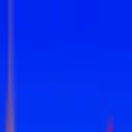
Daftar
Masuk
poker
Cari Permainan
Provider :
All
Jacks or Better 1 Hand
Habanero
Jacks or Better 5 Hand
Habanero
Jacks or Better 10 Hand
Habanero
Jacks or Better 50 Hand
Habanero
Jacks or Better 100 Hand
Habanero
Deuces Wild 1 Hand
Habanero
Deuces Wild 10 Hand
Habanero
Deuces Wild 5 Hand
Habanero
Deuces Wild 100 Hand
Habanero
Deuces Wild 50 Hand
Habanero
Aces and Eights 5 Hand
Habanero
Aces and Eights 50 Hand
Habanero
Aces and Eights 10 Hand
Habanero