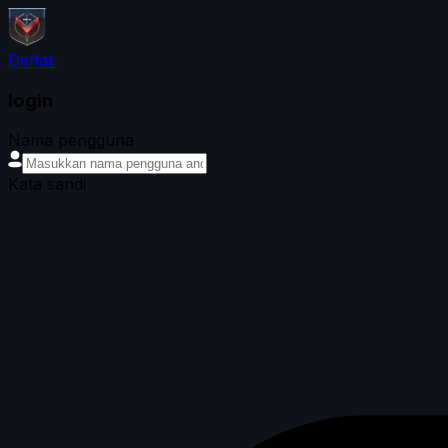
Daftar
login
Nama pengguna
Kata sandi