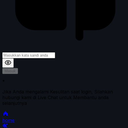
Masuk
*
Jika Anda mengalami Kesulitan saat login, Silahkan
hubungi kami di Live Chat untuk Membantu anda
selanjutnya
home