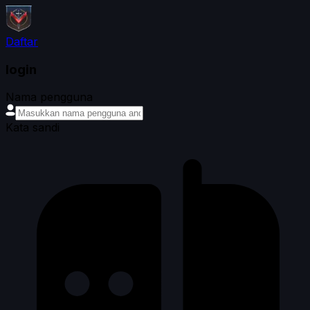
Daftar
login
Nama pengguna
Kata sandi