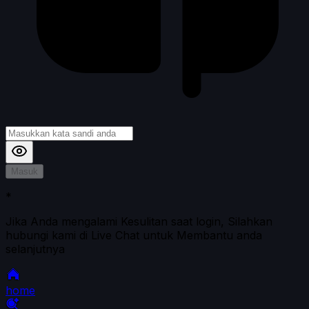
Masuk
*
Jika Anda mengalami Kesulitan saat login, Silahkan
hubungi kami di Live Chat untuk Membantu anda
selanjutnya
home