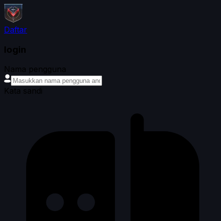
Daftar
login
Nama pengguna
Kata sandi