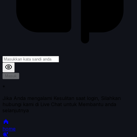
Masuk
*
Jika Anda mengalami Kesulitan saat login, Silahkan
hubungi kami di Live Chat untuk Membantu anda
selanjutnya
home