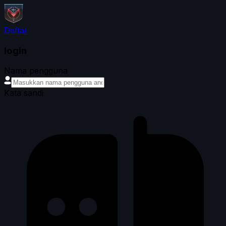
Daftar
login
Nama pengguna
Kata sandi