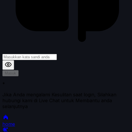
Masuk
*
Jika Anda mengalami Kesulitan saat login, Silahkan
hubungi kami di Live Chat untuk Membantu anda
selanjutnya
home