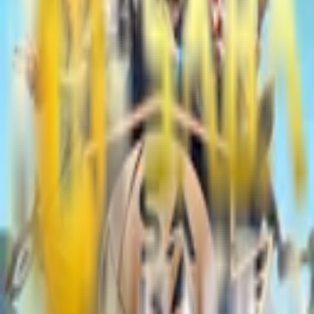
VICTORYTOTO
menjadi situs slot online gacor terbaik di
Indonesia hari ini. Pemain dapat menikmati berbagai
mesin slot dengan peluang menang tinggi dan grafis
yang menarik.
Selain itu, platform ini rutin memperbarui daftar
slot
gacor
setiap hari. Pemain dapat memanfaatkan data
terbaru untuk menentukan strategi bermain dan
meningkatkan peluang menang.
Keamanan transaksi menjadi prioritas. Semua
deposit
dan penarikan dilakukan melalui sistem enkripsi modern,
sehingga modal dan data pemain tetap aman.