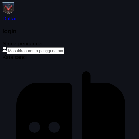
Daftar
login
Nama pengguna
Kata sandi