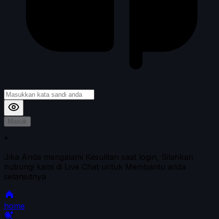
Masuk
*
Jika Anda mengalami Kesulitan saat login, Silahkan
hubungi kami di Live Chat untuk Membantu anda
selanjutnya
home