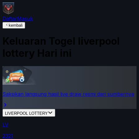
Daftar
Masuk
kembali
Keluaran Togel
liverpool
lottery
Hari ini
Saksikan langsung hasil live draw resmi dari sumbernya
LIVERPOOL LOTTERY
LV
2321