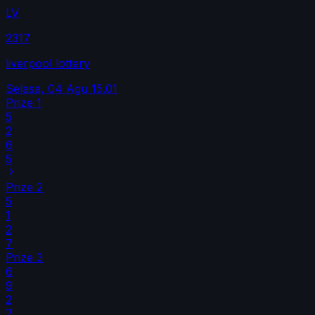
LV
2317
liverpool lottery
Selasa, 04 Agu
15.01
Prize
1
5
2
6
5
Prize
2
5
1
2
7
Prize
3
6
9
2
7