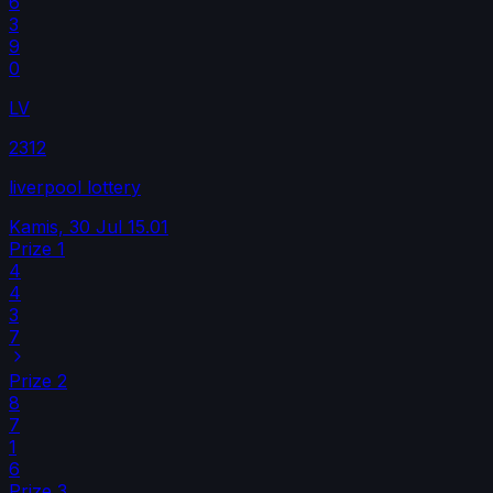
6
3
9
0
LV
2312
liverpool lottery
Kamis, 30 Jul
15.01
Prize
1
4
4
3
7
Prize
2
8
7
1
6
Prize
3