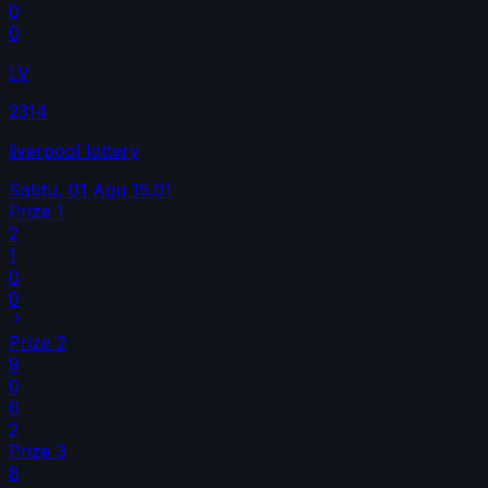
0
0
LV
2314
liverpool lottery
Sabtu, 01 Agu
15.01
Prize
1
2
1
0
0
Prize
2
9
0
6
2
Prize
3
8