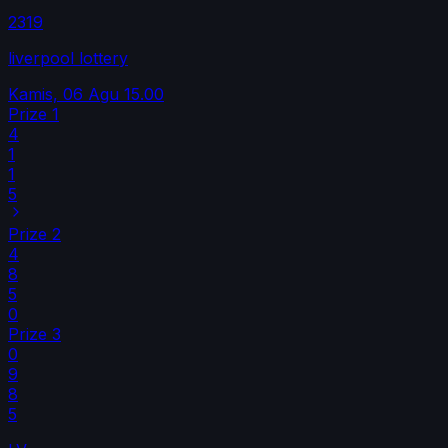
2319
liverpool lottery
Kamis, 06 Agu
15.00
Prize
1
4
1
1
5
Prize
2
4
8
5
0
Prize
3
0
9
8
5