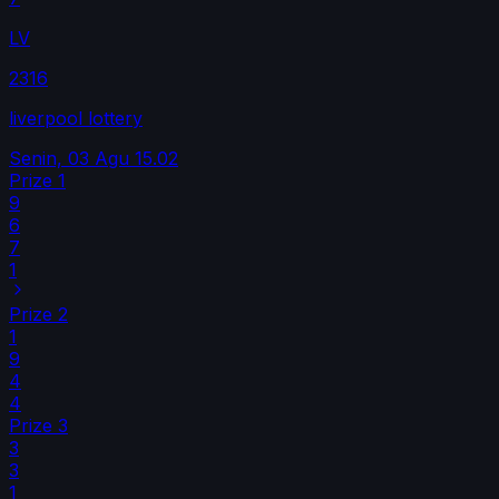
LV
2316
liverpool lottery
Senin, 03 Agu
15.02
Prize
1
9
6
7
1
Prize
2
1
9
4
4
Prize
3
3
3
1