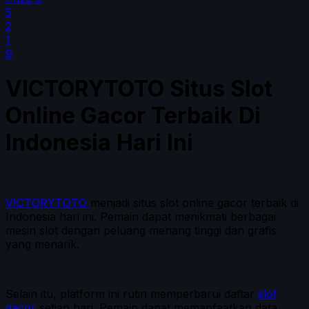
5
2
1
9
VICTORYTOTO Situs Slot
Online Gacor Terbaik Di
Indonesia Hari Ini
VICTORYTOTO
menjadi situs slot online gacor terbaik di
Indonesia hari ini. Pemain dapat menikmati berbagai
mesin slot dengan peluang menang tinggi dan grafis
yang menarik.
Selain itu, platform ini rutin memperbarui daftar
slot
gacor
setiap hari. Pemain dapat memanfaatkan data