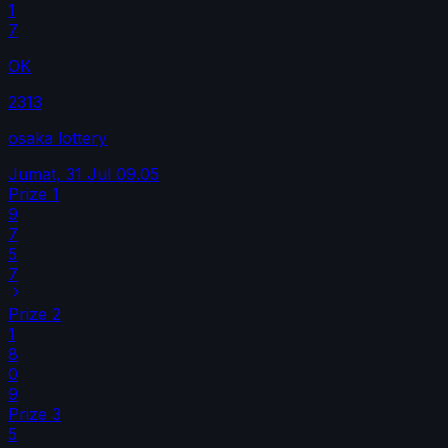
1
7
OK
2313
osaka lottery
Jumat, 31 Jul
09.05
Prize
1
9
7
5
7
Prize
2
1
8
0
9
Prize
3
5