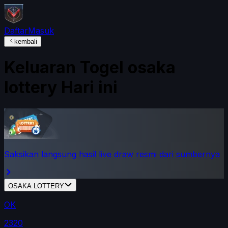
Daftar
Masuk
kembali
Keluaran Togel
osaka
lottery
Hari ini
Saksikan langsung hasil live draw resmi dari sumbernya
OSAKA LOTTERY
OK
2320