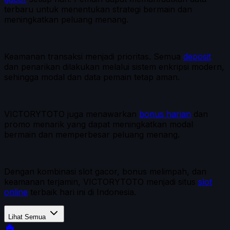
terbaru untuk menentukan strategi bermain dan
meningkatkan peluang menang.
Keamanan transaksi menjadi prioritas. Semua
deposit
dan penarikan dilakukan melalui sistem enkripsi modern,
sehingga modal dan data pemain tetap aman.
VICTORYTOTO juga menawarkan
bonus harian
dan
promo menarik yang dapat meningkatkan modal
bermain dan memperbesar peluang menang.
Dengan kombinasi slot gacor, bonus melimpah, dan
keamanan terjamin, VICTORYTOTO menjadi situs
slot
online
terbaik hari ini di Indonesia.
Lihat Semua