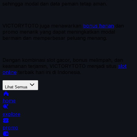
sehingga modal dan data pemain tetap aman.
VICTORYTOTO juga menawarkan
bonus harian
dan
promo menarik yang dapat meningkatkan modal
bermain dan memperbesar peluang menang.
Dengan kombinasi slot gacor, bonus melimpah, dan
keamanan terjamin, VICTORYTOTO menjadi situs
slot
online
terbaik hari ini di Indonesia.
Lihat Semua
home
explore
promo