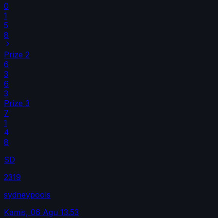
0
1
5
8
Prize
2
6
3
6
3
Prize
3
7
1
4
8
SD
2319
sydneypools
Kamis, 06 Agu
13.53