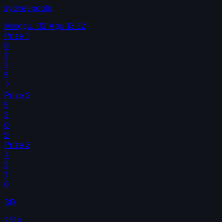
sydneypools
Minggu, 02 Agu
13.52
Prize
1
9
1
3
5
Prize
2
5
3
0
9
Prize
3
4
2
1
0
SD
2314