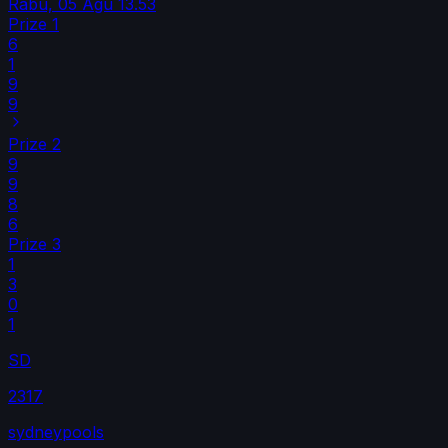
Rabu, 05 Agu
13.53
Prize
1
6
1
9
9
Prize
2
9
9
8
6
Prize
3
1
3
0
1
SD
2317
sydneypools