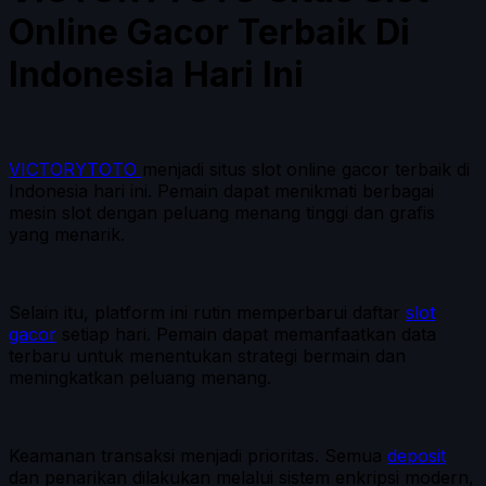
Online Gacor Terbaik Di
Indonesia Hari Ini
VICTORYTOTO
menjadi situs slot online gacor terbaik di
Indonesia hari ini. Pemain dapat menikmati berbagai
mesin slot dengan peluang menang tinggi dan grafis
yang menarik.
Selain itu, platform ini rutin memperbarui daftar
slot
gacor
setiap hari. Pemain dapat memanfaatkan data
terbaru untuk menentukan strategi bermain dan
meningkatkan peluang menang.
Keamanan transaksi menjadi prioritas. Semua
deposit
dan penarikan dilakukan melalui sistem enkripsi modern,