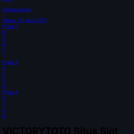
sydneypools
Sabtu, 01 Agu
13.51
Prize
1
8
5
8
7
Prize
2
4
2
5
9
Prize
3
3
7
2
9
VICTORYTOTO Situs Slot