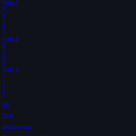
Prize
1
4
8
1
6
Prize
2
5
3
8
8
Prize
3
1
1
7
2
SD
2318
sydneypools