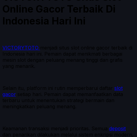
Online Gacor Terbaik Di
Indonesia Hari Ini
VICTORYTOTO
menjadi situs slot online gacor terbaik di
Indonesia hari ini. Pemain dapat menikmati berbagai
mesin slot dengan peluang menang tinggi dan grafis
yang menarik.
Selain itu, platform ini rutin memperbarui daftar
slot
gacor
setiap hari. Pemain dapat memanfaatkan data
terbaru untuk menentukan strategi bermain dan
meningkatkan peluang menang.
Keamanan transaksi menjadi prioritas. Semua
deposit
dan penarikan dilakukan melalui sistem enkripsi modern,