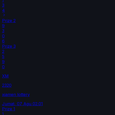
3
4
Prize
2
9
3
0
6
Prize
3
2
5
9
0
XM
2320
xiamen lottery
Jumat, 07 Agu
02.01
Prize
1
1