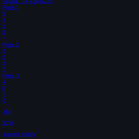
Selasa, 04 Agu
02.01
Prize
1
5
5
2
6
Prize
2
6
0
3
7
Prize
3
4
6
1
0
XM
2316
xiamen lottery