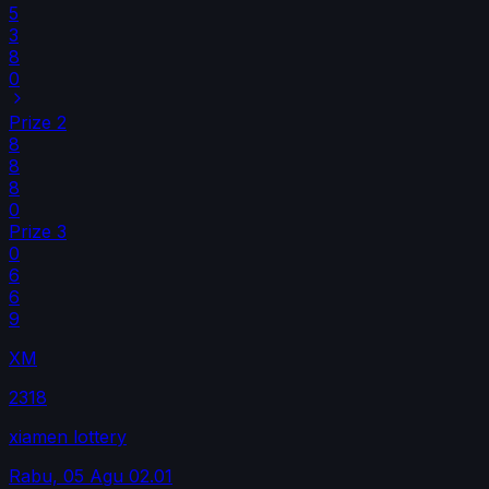
5
3
8
0
Prize
2
8
8
8
0
Prize
3
0
6
6
9
XM
2318
xiamen lottery
Rabu, 05 Agu
02.01