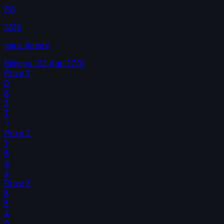
PS
2315
paris lottery
Minggu, 02 Agu
17.01
Prize
1
0
6
3
7
Prize
2
1
6
4
4
Prize
3
8
5
4
0