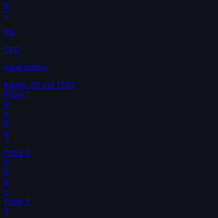
8
7
PS
2312
paris lottery
Kamis, 30 Jul
17.02
Prize
1
9
5
8
6
Prize
2
5
6
6
0
Prize
3
3