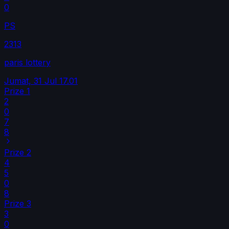
0
PS
2313
paris lottery
Jumat, 31 Jul
17.01
Prize
1
2
0
7
8
Prize
2
4
5
0
8
Prize
3
3
0