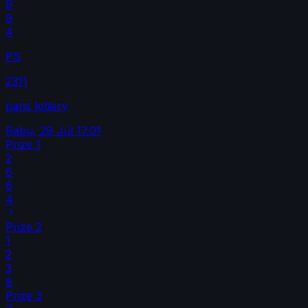
9
9
4
PS
2311
paris lottery
Rabu, 29 Jul
17.01
Prize
1
2
6
6
4
Prize
2
1
2
3
8
Prize
3