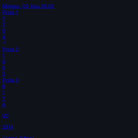
Minggu, 02 Agu
20.02
Prize
1
7
7
0
4
Prize
2
1
0
5
3
Prize
3
8
1
7
6
VC
2314
venice lottery