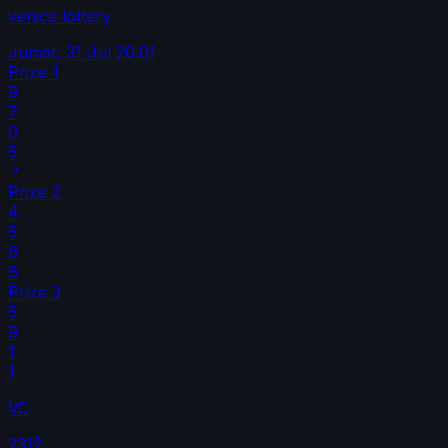
venice lottery
Jumat, 31 Jul
20.01
Prize
1
9
7
0
5
Prize
2
4
5
6
6
Prize
3
5
9
1
1
VC
2312