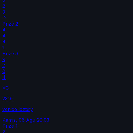
2
3
Prize
2
4
4
4
1
Prize
3
9
2
0
4
VC
2319
venice lottery
Kamis, 06 Agu
20.03
Prize
1
2