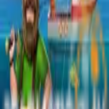
Big Bass Crash
Pragmatic Play
4
/
4
Game
Page
1
of
1
VICTORYTOTO Situs Slot
Online Gacor Terbaik Di
Indonesia Hari Ini
VICTORYTOTO
menjadi situs slot online gacor terbaik di
Indonesia hari ini. Pemain dapat menikmati berbagai
mesin slot dengan peluang menang tinggi dan grafis
yang menarik.
Selain itu, platform ini rutin memperbarui daftar
slot