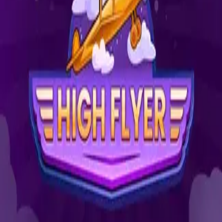
Selain itu, platform ini rutin memperbarui daftar
slot
gacor
setiap hari. Pemain dapat memanfaatkan data
terbaru untuk menentukan strategi bermain dan
meningkatkan peluang menang.
Keamanan transaksi menjadi prioritas. Semua
deposit
dan penarikan dilakukan melalui sistem enkripsi modern,
sehingga modal dan data pemain tetap aman.
VICTORYTOTO juga menawarkan
bonus harian
dan
promo menarik yang dapat meningkatkan modal
bermain dan memperbesar peluang menang.
Dengan kombinasi slot gacor, bonus melimpah, dan
keamanan terjamin, VICTORYTOTO menjadi situs
slot
online
terbaik hari ini di Indonesia.