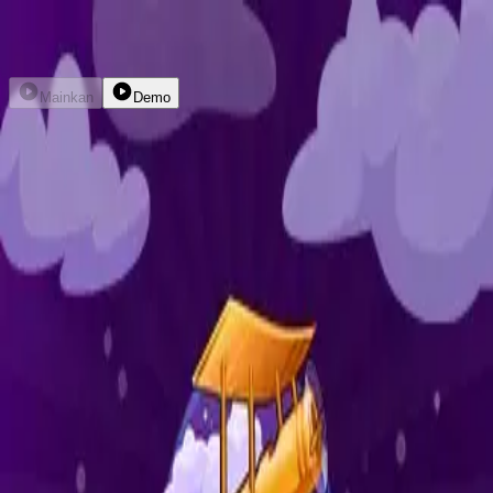
Daftar
Masuk
Mainkan
Demo
High Flyer
pragmatic
kembali
VICTORYTOTO Situs Slot
Online Gacor Terbaik Di
Indonesia Hari Ini
VICTORYTOTO
menjadi situs slot online gacor terbaik di
Indonesia hari ini. Pemain dapat menikmati berbagai
mesin slot dengan peluang menang tinggi dan grafis
yang menarik.