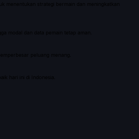
tuk menentukan strategi bermain dan meningkatkan
ngga modal dan data pemain tetap aman.
memperbesar peluang menang.
aik hari ini di Indonesia.