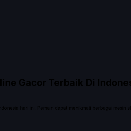
ne Gacor Terbaik Di Indonesi
i Indonesia hari ini. Pemain dapat menikmati berbagai mesin