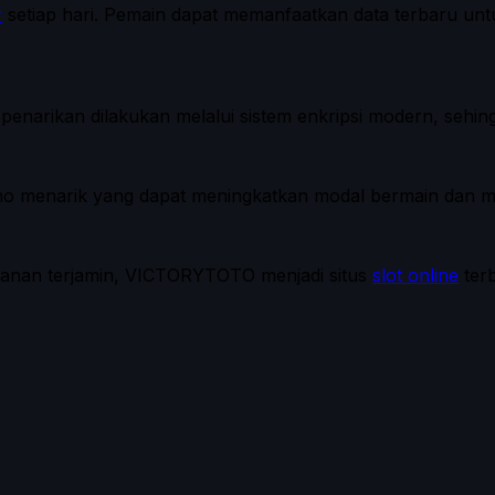
r
setiap hari. Pemain dapat memanfaatkan data terbaru un
penarikan dilakukan melalui sistem enkripsi modern, sehi
o menarik yang dapat meningkatkan modal bermain dan 
manan terjamin, VICTORYTOTO menjadi situs
slot online
terb