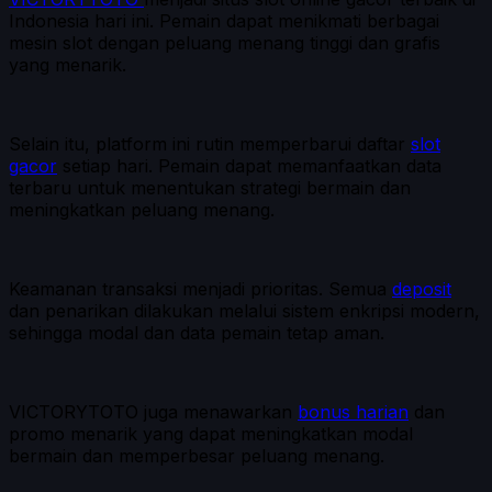
Indonesia hari ini. Pemain dapat menikmati berbagai
mesin slot dengan peluang menang tinggi dan grafis
yang menarik.
Selain itu, platform ini rutin memperbarui daftar
slot
gacor
setiap hari. Pemain dapat memanfaatkan data
terbaru untuk menentukan strategi bermain dan
meningkatkan peluang menang.
Keamanan transaksi menjadi prioritas. Semua
deposit
dan penarikan dilakukan melalui sistem enkripsi modern,
sehingga modal dan data pemain tetap aman.
VICTORYTOTO juga menawarkan
bonus harian
dan
promo menarik yang dapat meningkatkan modal
bermain dan memperbesar peluang menang.