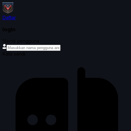
Daftar
login
Nama pengguna
Kata sandi