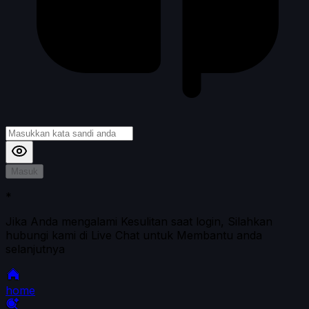
Masuk
*
Jika Anda mengalami Kesulitan saat login, Silahkan
hubungi kami di Live Chat untuk Membantu anda
selanjutnya
home