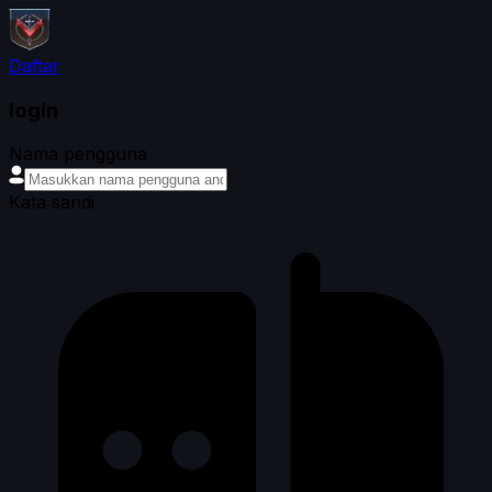
Daftar
login
Nama pengguna
Kata sandi