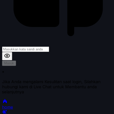
Masuk
*
Jika Anda mengalami Kesulitan saat login, Silahkan
hubungi kami di Live Chat untuk Membantu anda
selanjutnya
home