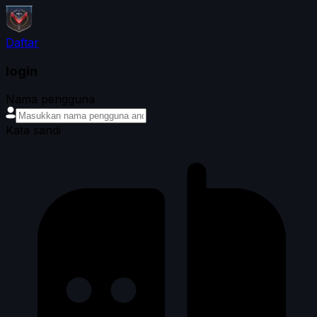
Daftar
login
Nama pengguna
Kata sandi