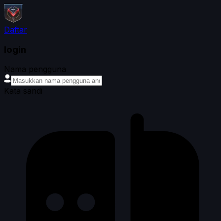
Daftar
login
Nama pengguna
Kata sandi