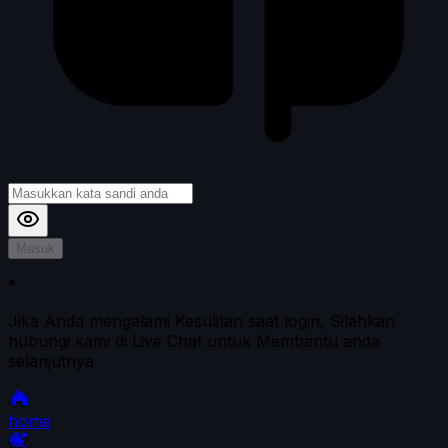
Masuk
*
Jika Anda mengalami Kesulitan saat login, Silahkan
hubungi kami di Live Chat untuk Membantu anda
selanjutnya
home