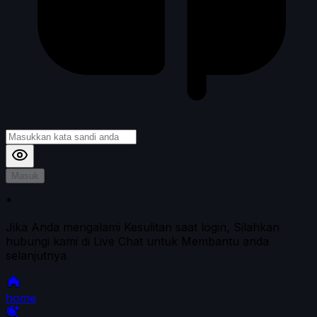
Masuk
*
Jika Anda mengalami Kesulitan saat login, Silahkan
hubungi kami di Live Chat untuk Membantu anda
selanjutnya
home