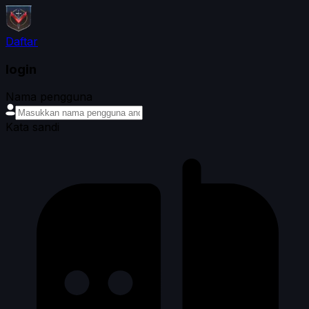
Daftar
login
Nama pengguna
Kata sandi