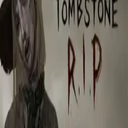
Selain itu, platform ini rutin memperbarui daftar
slot
gacor
setiap hari. Pemain dapat memanfaatkan data
terbaru untuk menentukan strategi bermain dan
meningkatkan peluang menang.
Keamanan transaksi menjadi prioritas. Semua
deposit
dan penarikan dilakukan melalui sistem enkripsi modern,
sehingga modal dan data pemain tetap aman.
VICTORYTOTO juga menawarkan
bonus harian
dan
promo menarik yang dapat meningkatkan modal
bermain dan memperbesar peluang menang.
Dengan kombinasi slot gacor, bonus melimpah, dan
keamanan terjamin, VICTORYTOTO menjadi situs
slot
online
terbaik hari ini di Indonesia.