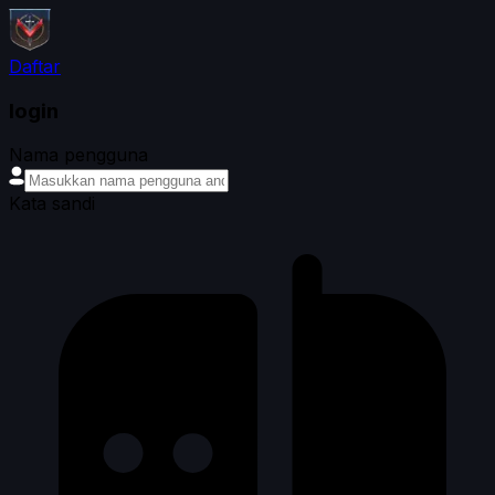
Daftar
login
Nama pengguna
Kata sandi