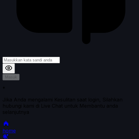
Masuk
*
Jika Anda mengalami Kesulitan saat login, Silahkan
hubungi kami di Live Chat untuk Membantu anda
selanjutnya
home