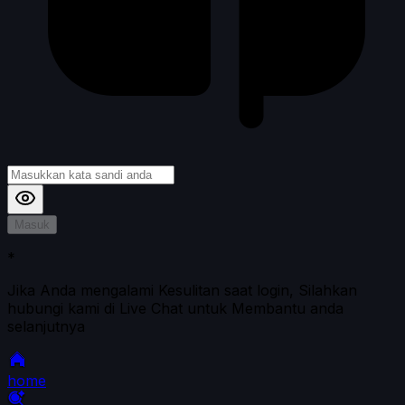
Masuk
*
Jika Anda mengalami Kesulitan saat login, Silahkan
hubungi kami di Live Chat untuk Membantu anda
selanjutnya
home