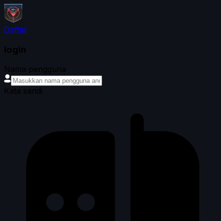
Daftar
login
Nama pengguna
Kata sandi