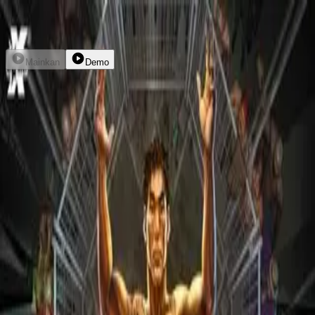
Daftar
Masuk
Mainkan
Demo
The Cage
nolimitcity
kembali
VICTORYTOTO Situs Slot
Online Gacor Terbaik Di
Indonesia Hari Ini
VICTORYTOTO
menjadi situs slot online gacor terbaik di
Indonesia hari ini. Pemain dapat menikmati berbagai
mesin slot dengan peluang menang tinggi dan grafis
yang menarik.