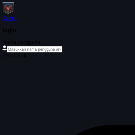
Daftar
login
Nama pengguna
Kata sandi