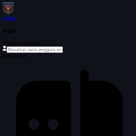
Daftar
login
Nama pengguna
Kata sandi