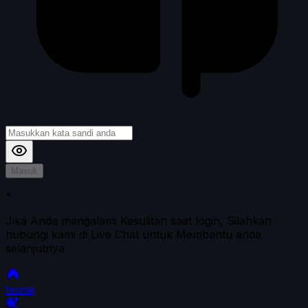
Masuk
*
Jika Anda mengalami Kesulitan saat login, Silahkan
hubungi kami di Live Chat untuk Membantu anda
selanjutnya
home