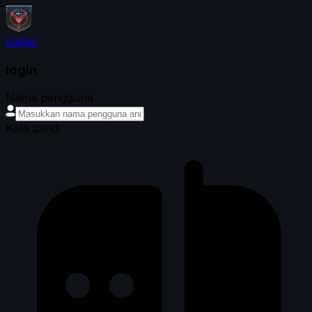
Daftar
login
Nama pengguna
Kata sandi