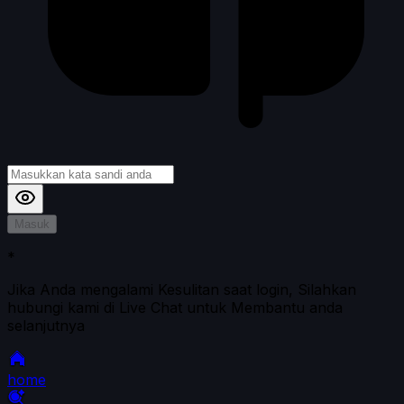
Masuk
*
Jika Anda mengalami Kesulitan saat login, Silahkan
hubungi kami di Live Chat untuk Membantu anda
selanjutnya
home