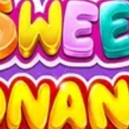
penarikan dilakukan melalui sistem enkripsi modern, sehi
o menarik yang dapat meningkatkan modal bermain dan 
manan terjamin, VICTORYTOTO menjadi situs
slot online
terb