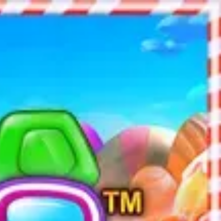
a Hari Ini
 slot dengan peluang menang tinggi dan grafis yang
tuk menentukan strategi bermain dan meningkatkan