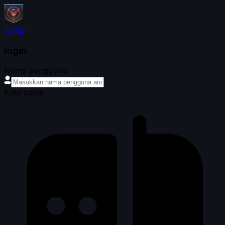
Daftar
login
Nama pengguna
Kata sandi