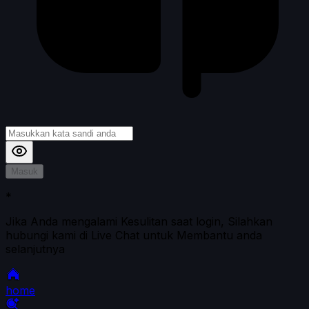
Masuk
*
Jika Anda mengalami Kesulitan saat login, Silahkan
hubungi kami di Live Chat untuk Membantu anda
selanjutnya
home