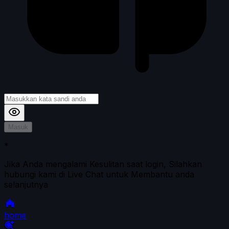
Masuk
*
Jika Anda mengalami Kesulitan saat login, Silahkan
hubungi kami di Live Chat untuk Membantu anda
selanjutnya
home