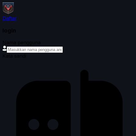
Daftar
login
Nama pengguna
Kata sandi