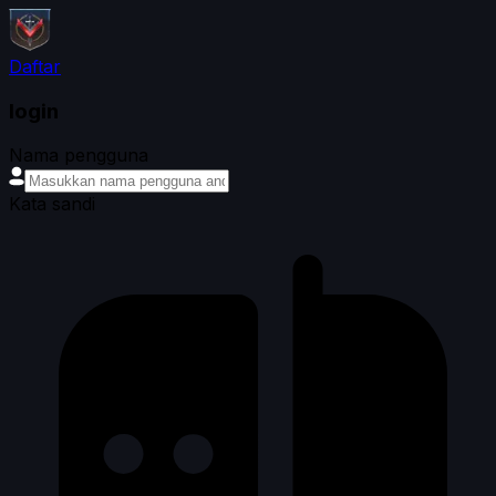
Daftar
login
Nama pengguna
Kata sandi