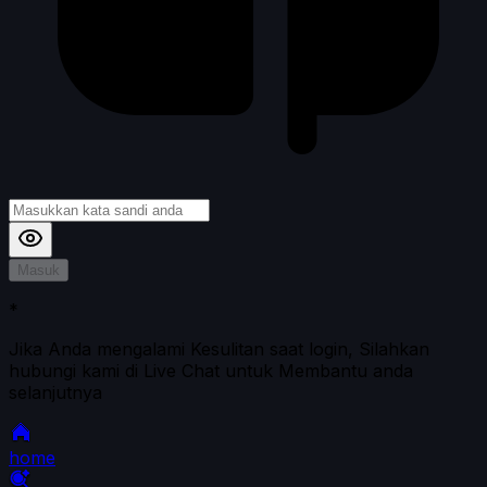
Masuk
*
Jika Anda mengalami Kesulitan saat login, Silahkan
hubungi kami di Live Chat untuk Membantu anda
selanjutnya
home