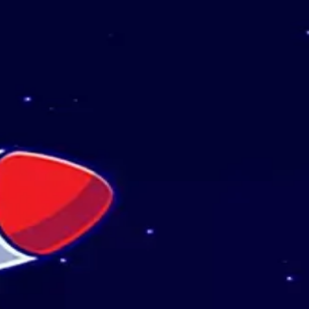
a Hari Ini
 slot dengan peluang menang tinggi dan grafis yang
tuk menentukan strategi bermain dan meningkatkan