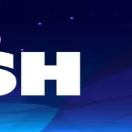
ngga modal dan data pemain tetap aman.
memperbesar peluang menang.
aik hari ini di Indonesia.