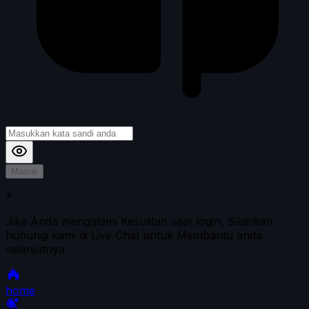
Masuk
*
Jika Anda mengalami Kesulitan saat login, Silahkan
hubungi kami di Live Chat untuk Membantu anda
selanjutnya
home