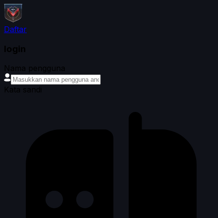
Daftar
login
Nama pengguna
Kata sandi