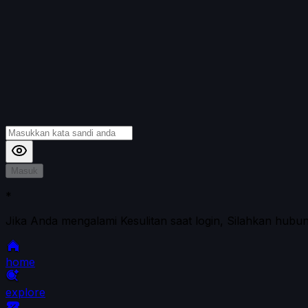
Masuk
*
Jika Anda mengalami Kesulitan saat login, Silahkan hubu
home
explore