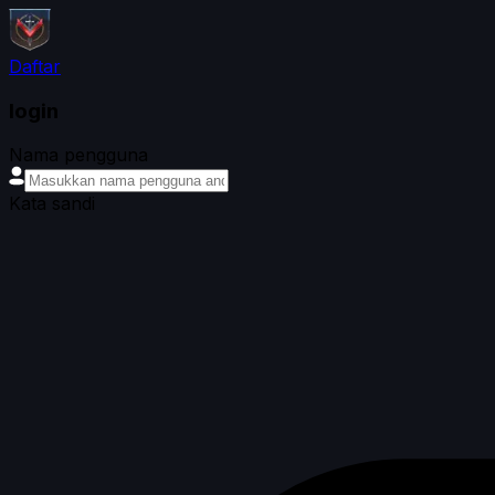
Daftar
login
Nama pengguna
Kata sandi