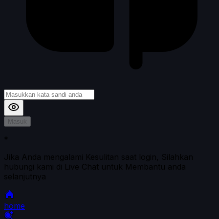
Masuk
*
Jika Anda mengalami Kesulitan saat login, Silahkan
hubungi kami di Live Chat untuk Membantu anda
selanjutnya
home