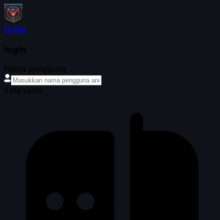
Daftar
login
Nama pengguna
Kata sandi