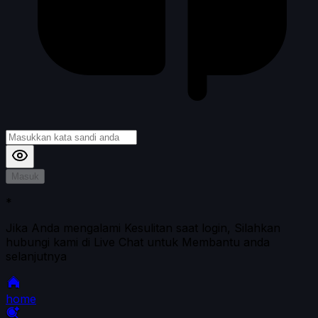
Masuk
*
Jika Anda mengalami Kesulitan saat login, Silahkan
hubungi kami di Live Chat untuk Membantu anda
selanjutnya
home