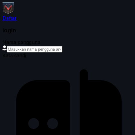
Daftar
login
Nama pengguna
Kata sandi