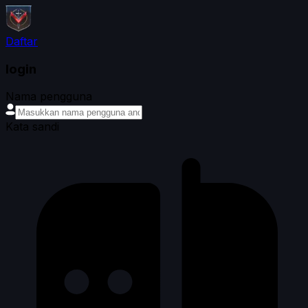
Daftar
login
Nama pengguna
Kata sandi