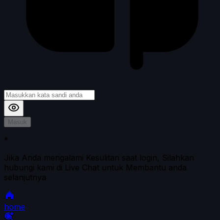
Masuk
*
Jika Anda mengalami Kesulitan saat login, Silahkan
hubungi kami di Live Chat untuk Membantu anda
selanjutnya
home