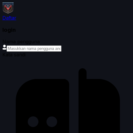
Daftar
login
Nama pengguna
Kata sandi