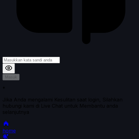
Masuk
*
Jika Anda mengalami Kesulitan saat login, Silahkan
hubungi kami di Live Chat untuk Membantu anda
selanjutnya
home