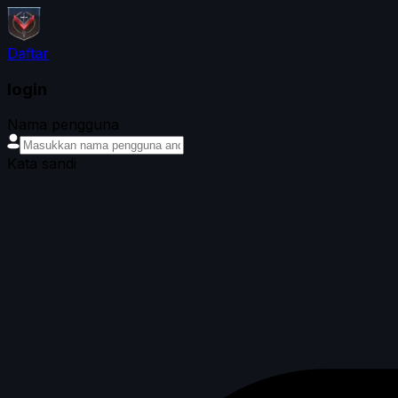
Daftar
login
Nama pengguna
Kata sandi