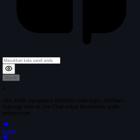
Masuk
*
Jika Anda mengalami Kesulitan saat login, Silahkan
hubungi kami di Live Chat untuk Membantu anda
selanjutnya
home