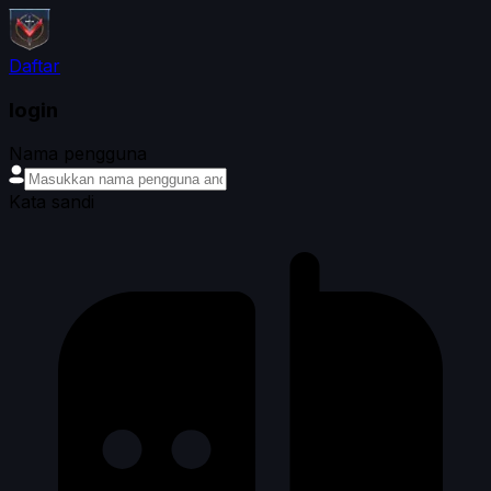
Daftar
login
Nama pengguna
Kata sandi