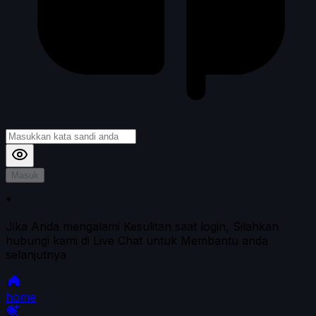
Masuk
*
Jika Anda mengalami Kesulitan saat login, Silahkan
hubungi kami di Live Chat untuk Membantu anda
selanjutnya
home