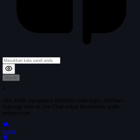
Masuk
*
Jika Anda mengalami Kesulitan saat login, Silahkan
hubungi kami di Live Chat untuk Membantu anda
selanjutnya
home