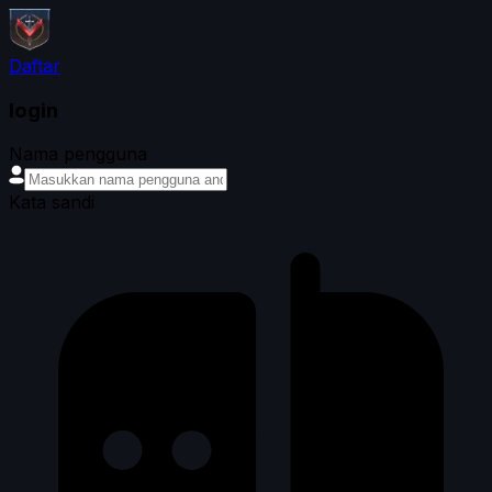
Daftar
login
Nama pengguna
Kata sandi