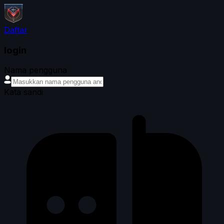
Daftar
login
Nama pengguna
Kata sandi