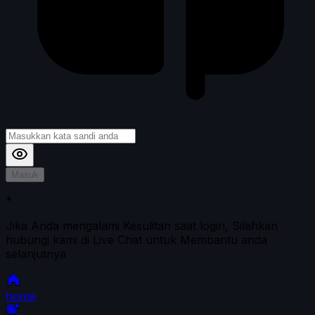
Masuk
*
Jika Anda mengalami Kesulitan saat login, Silahkan
hubungi kami di Live Chat untuk Membantu anda
selanjutnya
home