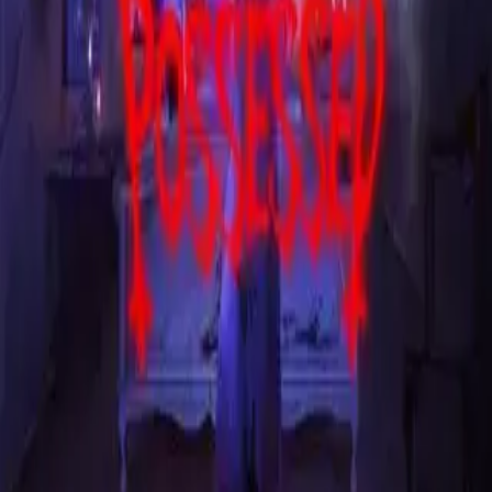
Selain itu, platform ini rutin memperbarui daftar
slot
gacor
setiap hari. Pemain dapat memanfaatkan data
terbaru untuk menentukan strategi bermain dan
meningkatkan peluang menang.
Keamanan transaksi menjadi prioritas. Semua
deposit
dan penarikan dilakukan melalui sistem enkripsi modern,
sehingga modal dan data pemain tetap aman.
VICTORYTOTO juga menawarkan
bonus harian
dan
promo menarik yang dapat meningkatkan modal
bermain dan memperbesar peluang menang.
Dengan kombinasi slot gacor, bonus melimpah, dan
keamanan terjamin, VICTORYTOTO menjadi situs
slot
online
terbaik hari ini di Indonesia.