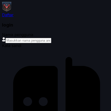
Daftar
login
Nama pengguna
Kata sandi