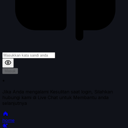
Masuk
*
Jika Anda mengalami Kesulitan saat login, Silahkan
hubungi kami di Live Chat untuk Membantu anda
selanjutnya
home