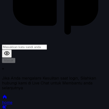
Masuk
*
Jika Anda mengalami Kesulitan saat login, Silahkan
hubungi kami di Live Chat untuk Membantu anda
selanjutnya
home