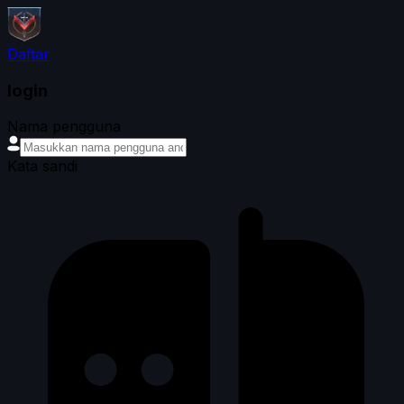
Daftar
login
Nama pengguna
Kata sandi